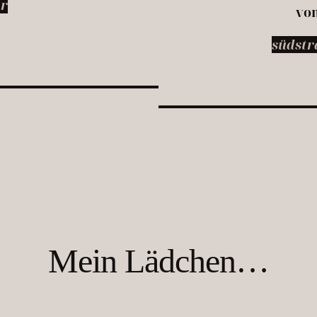
hr
vom
südstr
Mein Lädchen…