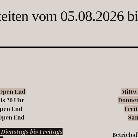
iten vom 05.08.2026 bi
 Open End
Mittwo
is 20 Uhr
Donners
 Open End
Freit
 Open End
Sa
Dienstags bis Freitags
Betriebs