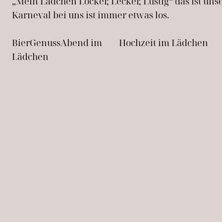
„Mein Lädchen Locker, Lecker, Lustig“ das ist u
Karneval bei uns ist immer etwas los.
BierGenussAbend im
Hochzeit im Lädchen
Lädchen