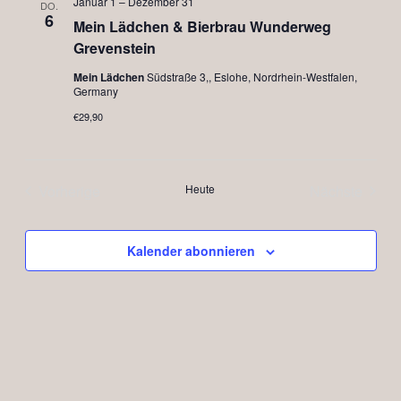
Ansichte
Januar 1
–
Dezember 31
DO.
6
Mein Lädchen & Bierbrau Wunderweg
Navigat
Grevenstein
Mein Lädchen
Südstraße 3,, Eslohe, Nordrhein-Westfalen,
Germany
€29,90
Vorherige
Heute
Nächste
Veranstaltungen
Veranstal
Kalender abonnieren